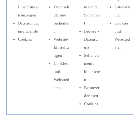
Einstellunge
Datensch
utz und
Datensch
n anzeigen
utz und
Sicherhei
utz
Datenschutz
Sicherhei
t
Cookies
und Dienste
t
Browser-
und
Cookies
Website-
Datensch
Websited
Einstellu
utz
aten
ngen
Seitenele
Cookies
mente
und
blockiere
Websited
n
aten
Benutzer
definiert
Cookies