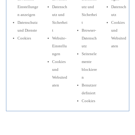
Einstellunge
Datensch
utz und
Datensch
n anzeigen
utz und
Sicherhei
utz
Datenschutz
Sicherhei
t
Cookies
und Dienste
t
Browser-
und
Cookies
Website-
Datensch
Websited
Einstellu
utz
aten
ngen
Seitenele
Cookies
mente
und
blockiere
Websited
n
aten
Benutzer
definiert
Cookies