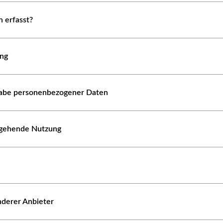
 erfasst?
ung
abe personenbezogener Daten
ergehende Nutzung
nderer Anbieter