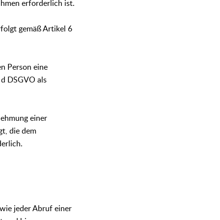
men erforderlich ist.
folgt gemäß Artikel 6
en Person eine
t. d DSGVO als
nehmung einer
gt, die dem
erlich.
wie jeder Abruf einer