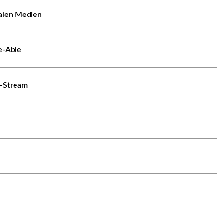
ialen Medien
e-Able
e-Stream