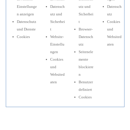
Einstellunge
Datensch
utz und
Datensch
n anzeigen
utz und
Sicherhei
utz
Datenschutz
Sicherhei
t
Cookies
und Dienste
t
Browser-
und
Cookies
Website-
Datensch
Websited
Einstellu
utz
aten
ngen
Seitenele
Cookies
mente
und
blockiere
Websited
n
aten
Benutzer
definiert
Cookies