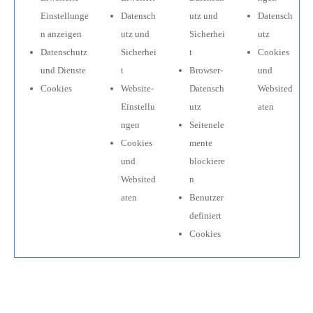
Einstellunge
Datensch
utz und
Datensch
n anzeigen
utz und
Sicherhei
utz
Datenschutz
Sicherhei
t
Cookies
und Dienste
t
Browser-
und
Cookies
Website-
Datensch
Websited
Einstellu
utz
aten
ngen
Seitenele
Cookies
mente
und
blockiere
Websited
n
aten
Benutzer
definiert
Cookies