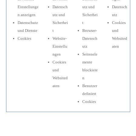
Einstellunge
Datensch
utz und
Datensch
n anzeigen
utz und
Sicherhei
utz
Datenschutz
Sicherhei
t
Cookies
und Dienste
t
Browser-
und
Cookies
Website-
Datensch
Websited
Einstellu
utz
aten
ngen
Seitenele
Cookies
mente
und
blockiere
Websited
n
aten
Benutzer
definiert
Cookies