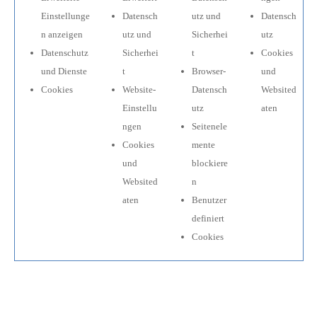
Einstellunge
Datensch
utz und
Datensch
n anzeigen
utz und
Sicherhei
utz
Datenschutz
Sicherhei
t
Cookies
und Dienste
t
Browser-
und
Cookies
Website-
Datensch
Websited
Einstellu
utz
aten
ngen
Seitenele
Cookies
mente
und
blockiere
Websited
n
aten
Benutzer
definiert
Cookies