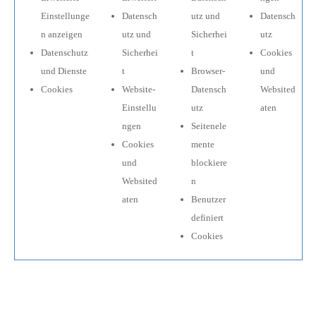
Einstellunge
Datensch
utz und
Datensch
n anzeigen
utz und
Sicherhei
utz
Datenschutz
Sicherhei
t
Cookies
und Dienste
t
Browser-
und
Cookies
Website-
Datensch
Websited
Einstellu
utz
aten
ngen
Seitenele
Cookies
mente
und
blockiere
Websited
n
aten
Benutzer
definiert
Cookies