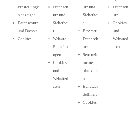
Einstellunge
Datensch
utz und
Datensch
n anzeigen
utz und
Sicherhei
utz
Datenschutz
Sicherhei
t
Cookies
und Dienste
t
Browser-
und
Cookies
Website-
Datensch
Websited
Einstellu
utz
aten
ngen
Seitenele
Cookies
mente
und
blockiere
Websited
n
aten
Benutzer
definiert
Cookies