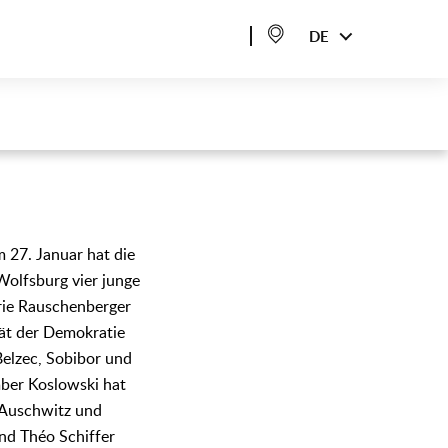
DE
 27. Januar hat die
Wolfsburg vier junge
rie Rauschenberger
tät der Demokratie
Belzec, Sobibor und
mber Koslowski hat
u Auschwitz und
nd Théo Schiffer