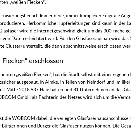
nnten „weißen Flecken“.
nisierungsbedarf: Immer neue, immer komplexere digitale Ange
oduzieren. Herkömmliche Kupferleitungen sind kaum in der Lag
Glasfaser wird die Internetgeschwindigkeit um das 300-fache ges
von Daten erleichtert wird. Für den Glasfaserausbau wird das S
nte Cluster) unterteilt, die dann abschnittsweise erschlossen we
e Flecken“ erschlossen
annten „weißen Flecken“, hat die Stadt selbst mit einer eigenen 
ssicher ausgebaut. In Almke, in Teilen von Neindorf und im Ilker
eit Mitte 2018 937 Haushalten und 81 Unternehmen an das Gla
OBCOM GmbH als Pächterin des Netzes wird sich um die Verma
ist die WOBCOM dabei, die verlegten Glasfaserhausanschlüsse m
ie Bürgerinnen und Bürger die Glasfaser nutzen können. Die Ge