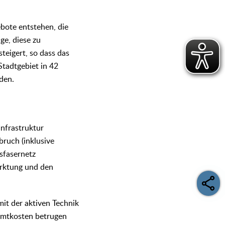
bote entstehen, die
e, diese zu
teigert, so dass das
tadtgebiet in 42
rden.
Infrastruktur
bruch (inklusive
sfasernetz
rktung und den
it der aktiven Technik
samtkosten betrugen