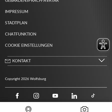
GEBÄRDENSPRACH-AVATAR
IMPRESSUM
STADTPLAN
CHATFUNKTION
COOKIE EINSTELLUNGEN
KONTAKT
Stadt Wolfsburg
Porschestraße 49
Copyright 2026 Wolfsburg
38440 Wolfsburg
05361 28-1234
Behördenrufnummer 115
05361 28-1500