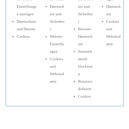
Einstellunge
Datensch
utz und
Datensch
n anzeigen
utz und
Sicherhei
utz
Datenschutz
Sicherhei
t
Cookies
und Dienste
t
Browser-
und
Cookies
Website-
Datensch
Websited
Einstellu
utz
aten
ngen
Seitenele
Cookies
mente
und
blockiere
Websited
n
aten
Benutzer
definiert
Cookies