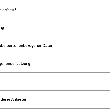
 erfasst?
ung
abe personenbezogener Daten
ergehende Nutzung
nderer Anbieter