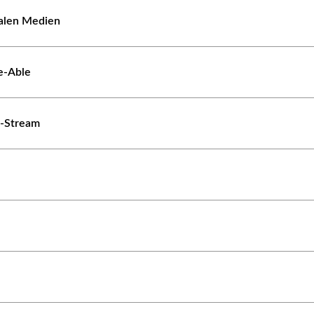
ialen Medien
e-Able
e-Stream