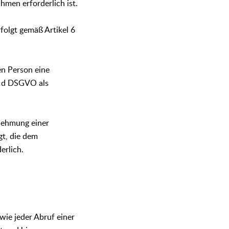
men erforderlich ist.
folgt gemäß Artikel 6
en Person eine
t. d DSGVO als
nehmung einer
gt, die dem
erlich.
wie jeder Abruf einer