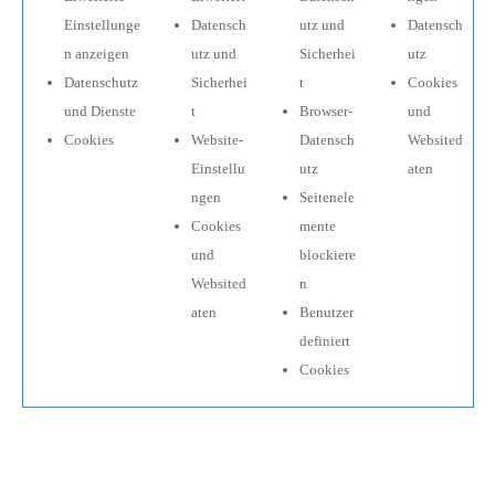
Einstellunge
Datensch
utz und
Datensch
n anzeigen
utz und
Sicherhei
utz
Datenschutz
Sicherhei
t
Cookies
und Dienste
t
Browser-
und
Cookies
Website-
Datensch
Websited
Einstellu
utz
aten
ngen
Seitenele
Cookies
mente
und
blockiere
Websited
n
aten
Benutzer
definiert
Cookies