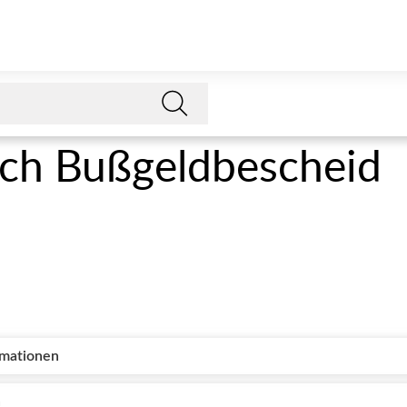
uch Bußgeldbescheid
rmationen
n