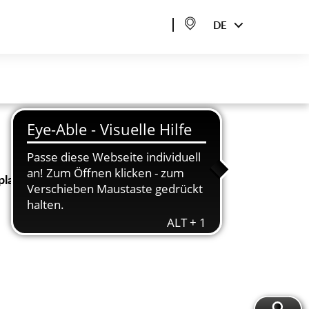
DE
latz in Almke jede