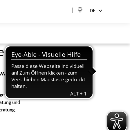
DE
re Bürger
AWO
ngen und deren
ratung und
eratung
,