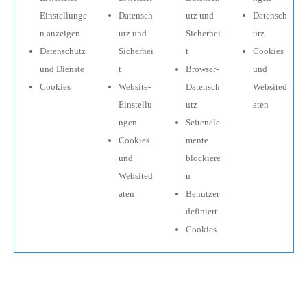
Einstellunge
Datensch
utz und
Datensch
n anzeigen
utz und
Sicherhei
utz
Datenschutz
Sicherhei
t
Cookies
und Dienste
t
Browser-
und
Cookies
Website-
Datensch
Websited
Einstellu
utz
aten
ngen
Seitenele
Cookies
mente
und
blockiere
Websited
n
aten
Benutzer
definiert
Cookies