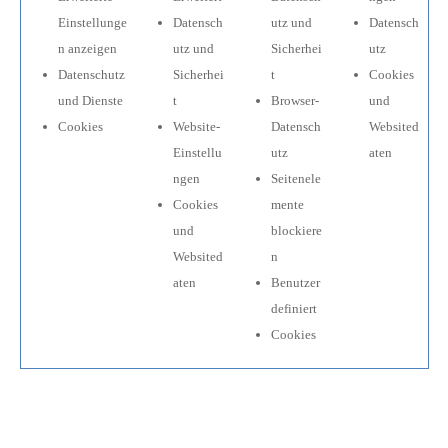
Einstellunge
Datensch
utz und
Datensch
n anzeigen
utz und
Sicherhei
utz
Datenschutz
Sicherhei
t
Cookies
und Dienste
t
Browser-
und
Cookies
Website-
Datensch
Websited
Einstellu
utz
aten
ngen
Seitenele
Cookies
mente
und
blockiere
Websited
n
aten
Benutzer
definiert
Cookies