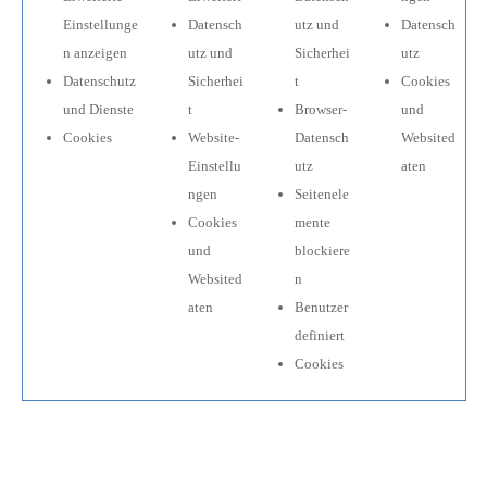
Einstellunge
Datensch
utz und
Datensch
n anzeigen
utz und
Sicherhei
utz
Datenschutz
Sicherhei
t
Cookies
und Dienste
t
Browser-
und
Cookies
Website-
Datensch
Websited
Einstellu
utz
aten
ngen
Seitenele
Cookies
mente
und
blockiere
Websited
n
aten
Benutzer
definiert
Cookies