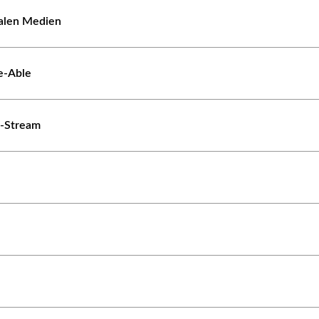
ialen Medien
e-Able
e-Stream