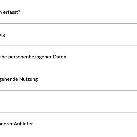
 erfasst?
ung
abe personenbezogener Daten
ergehende Nutzung
nderer Anbieter