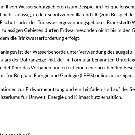
nd II von Wasserschutzgebieten (zum Beispiel im Heilquellenschu
l nicht zulässig, in den Schutzzonen IIIa und IIIb (zum Beispiel de
Eischott oder des Trinkwassergewinnungsgebietes Brackstedt/
gt zulässigen Gebieten dürfen Erdwärmesonden nicht bis in den 
dem die Trinkwasserförderung erfolgt.
nlagen ist der Wasserbehörde unter Verwendung des ausgefül
lars der Bohranzeige inkl. der im Formular benannten Unterlag
idet über das Vorhaben und erteilt einen entsprechenden Besche
t für Bergbau, Energie und Geologie (LBEG) online anzuzeigen.
ationen zur Erdwärmenutzung und ein Leitfaden sind auf der Se
steriums für Umwelt, Energie und Klimaschutz erhältlich.