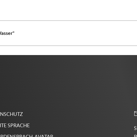
Wasser"
ENSCHUTZ
HTE SPRACHE
S
P