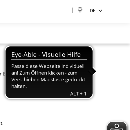
DE
r Bedeutung. Zur
t.