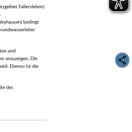
tzgebiet Fallersleben)
s
Weyhausen) bedingt
Grundwasserleiter
lten und
en anzuzeigen. Die
id. Ebenso ist die
ite des