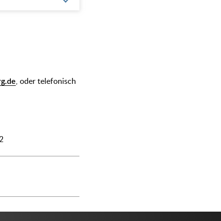
rg.de
, oder telefonisch
2