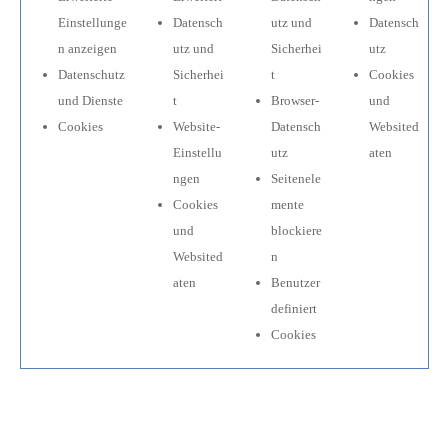
Einstellunge
Datensch
utz und
Datensch
n anzeigen
utz und
Sicherhei
utz
Datenschutz
Sicherhei
t
Cookies
und Dienste
t
Browser-
und
Cookies
Website-
Datensch
Websited
Einstellu
utz
aten
ngen
Seitenele
Cookies
mente
und
blockiere
Websited
n
aten
Benutzer
definiert
Cookies