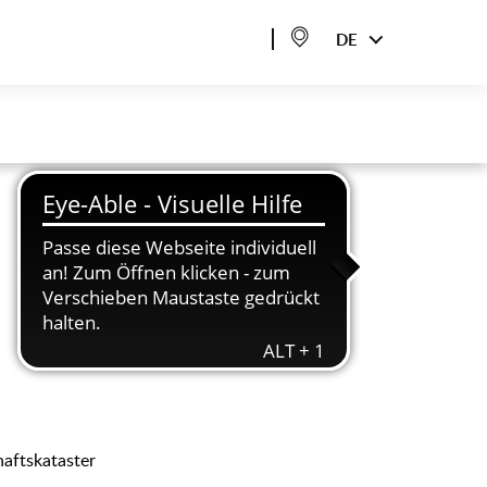
DE
aftskataster