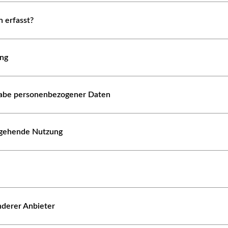
 erfasst?
ung
abe personenbezogener Daten
ergehende Nutzung
nderer Anbieter