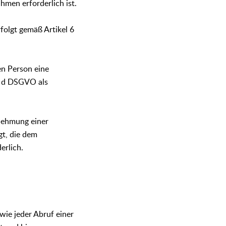
men erforderlich ist.
folgt gemäß Artikel 6
en Person eine
t. d DSGVO als
nehmung einer
gt, die dem
erlich.
wie jeder Abruf einer