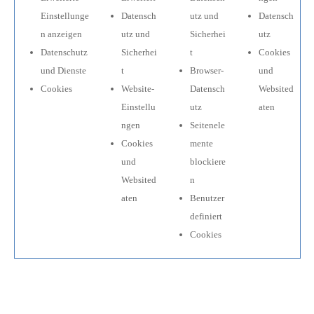
Einstellunge
Datensch
utz und
Datensch
n anzeigen
utz und
Sicherhei
utz
Datenschutz
Sicherhei
t
Cookies
und Dienste
t
Browser-
und
Cookies
Website-
Datensch
Websited
Einstellu
utz
aten
ngen
Seitenele
Cookies
mente
und
blockiere
Websited
n
aten
Benutzer
definiert
Cookies