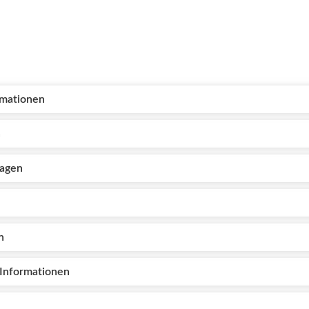
rmationen
n
lagen
n
Informationen