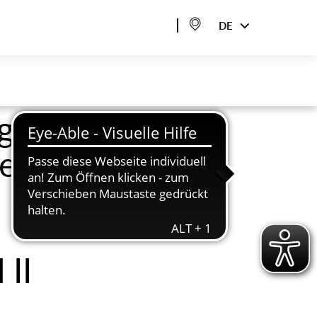
DE
gen für
zeuge
 II