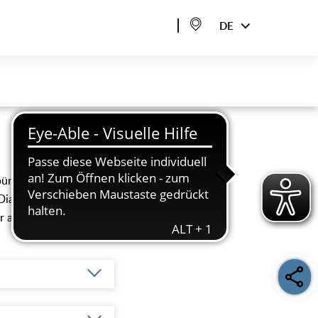
DE
rgermeisters ist die
Dialog mit den Medien,
r alles, was Rat und