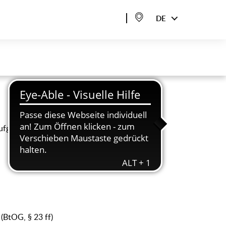
DE
Aufgaben:
(BtOG, § 23 ff)