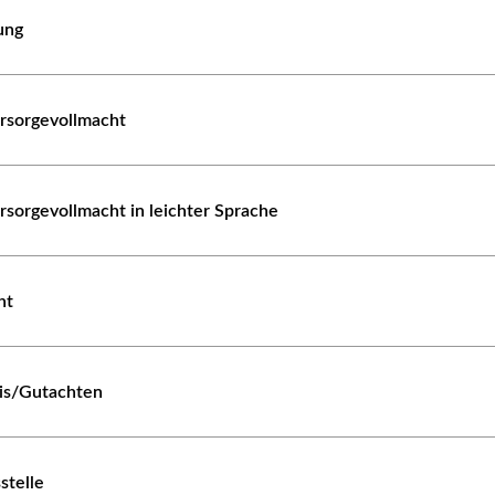
ung
orsorgevollmacht
rsorgevollmacht in leichter Sprache
ht
nis/Gutachten
stelle