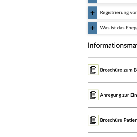
Registrierung vo
Was ist das Eheg
Informationsma
Broschüre zum Be
Anregung zur Ein
Broschüre Patie