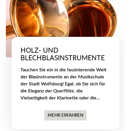
HOLZ- UND
BLECHBLASINSTRUMENTE
Tauchen Sie ein in die faszinierende Welt
der Blasinstrumente an der Musikschule
der Stadt Wolfsburg! Egal, ob Sie sich für
die Eleganz der Querflöte, die
Vielseitigkeit der Klarinette oder die
kraftvollen Klänge der Trompete
begeistern - bei uns finden Sie das richtige
MEHR ERFAHREN
Instrument und die passenden Ensembles
für Ihre musikalische Reise.