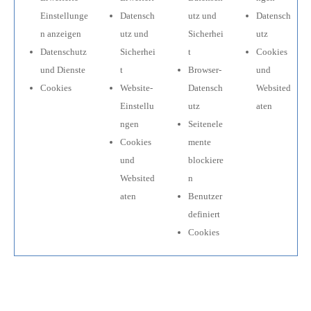
Einstellunge
Datensch
utz und
Datensch
n anzeigen
utz und
Sicherhei
utz
Datenschutz
Sicherhei
t
Cookies
und Dienste
t
Browser-
und
Cookies
Website-
Datensch
Websited
Einstellu
utz
aten
ngen
Seitenele
Cookies
mente
und
blockiere
Websited
n
aten
Benutzer
definiert
Cookies