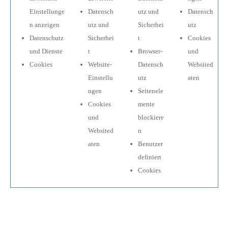
Einstellunge
Datensch
utz und
Datensch
n anzeigen
utz und
Sicherhei
utz
Datenschutz
Sicherhei
t
Cookies
und Dienste
t
Browser-
und
Cookies
Website-
Datensch
Websited
Einstellu
utz
aten
ngen
Seitenele
Cookies
mente
und
blockiere
Websited
n
aten
Benutzer
definiert
Cookies