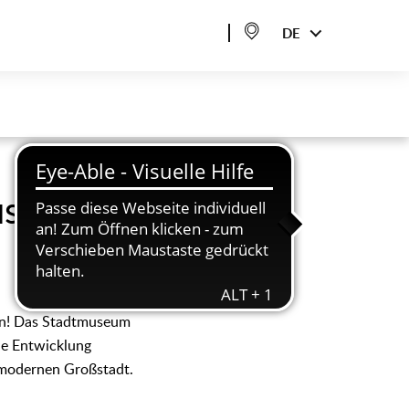
een variieren je nach Standort und Ausstellung, erfahren Sie
DE
useen
von! Das Stadtmuseum
die Entwicklung
r modernen Großstadt.