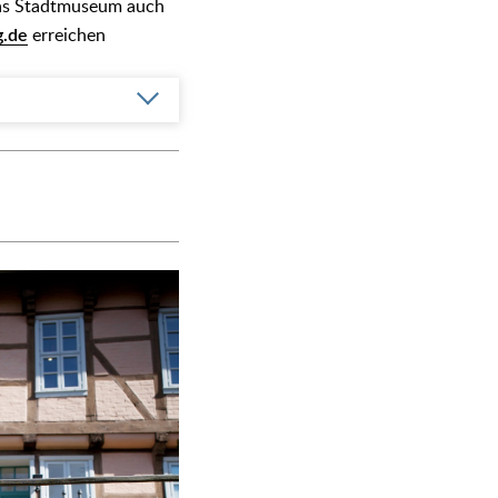
 das Stadtmuseum auch
g.de
erreichen