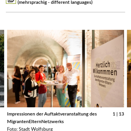
(mehrsprachig - different languages)
Impressionen der Auftaktveranstaltung des
1 | 13
I
MigrantenElternNetzwerks
M
Foto: Stadt Wolfsburg
F