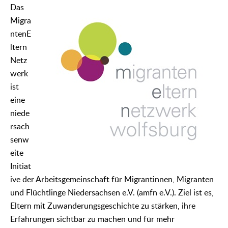
Das
Migra
ntenE
ltern
Netz
werk
ist
eine
niede
rsach
senw
eite
Initiat
ive der Arbeitsgemeinschaft für Migrantinnen, Migranten
und Flüchtlinge Niedersachsen e.V. (amfn e.V.). Ziel ist es,
Eltern mit Zuwanderungsgeschichte zu stärken, ihre
Erfahrungen sichtbar zu machen und für mehr