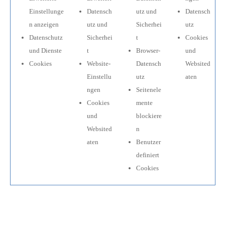
Einstellunge
Datensch
utz und
Datensch
n anzeigen
utz und
Sicherhei
utz
Datenschutz
Sicherhei
t
Cookies
und Dienste
t
Browser-
und
Cookies
Website-
Datensch
Websited
Einstellu
utz
aten
ngen
Seitenele
Cookies
mente
und
blockiere
Websited
n
aten
Benutzer
definiert
Cookies