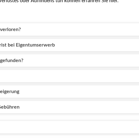
Verlustes oder Auffindens tun können erfahren Sie hier.
verloren?
ist bei Eigentumserwerb
 gefunden?
eigerung
Gebühren