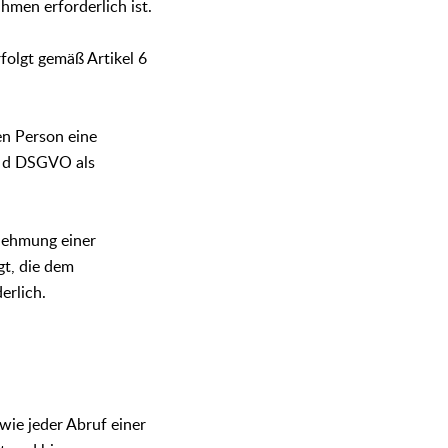
men erforderlich ist.
folgt gemäß Artikel 6
en Person eine
t. d DSGVO als
nehmung einer
gt, die dem
erlich.
wie jeder Abruf einer