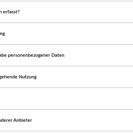
 erfasst?
ung
abe personenbezogener Daten
ergehende Nutzung
nderer Anbieter