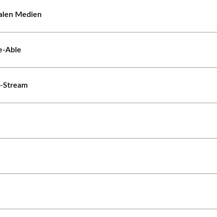
ialen Medien
e-Able
e-Stream