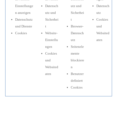
Einstellunge
Datensch
utz und
Datensch
n anzeigen
utz und
Sicherhei
utz
Datenschutz
Sicherhei
t
Cookies
und Dienste
t
Browser-
und
Cookies
Website-
Datensch
Websited
Einstellu
utz
aten
ngen
Seitenele
Cookies
mente
und
blockiere
Websited
n
aten
Benutzer
definiert
Cookies