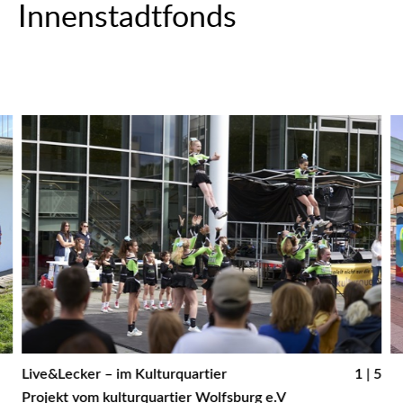
Innenstadtfonds
Live&Lecker – im Kulturquartier
1 | 5
„
Projekt vom kulturquartier Wolfsburg e.V
K