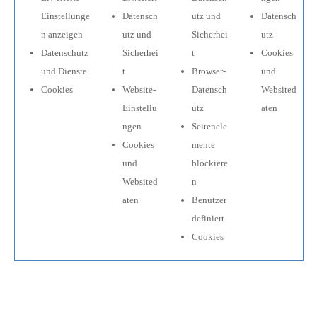
Einstellunge
Datensch
utz und
Datensch
n anzeigen
utz und
Sicherhei
utz
Datenschutz
Sicherhei
t
Cookies
und Dienste
t
Browser-
und
Cookies
Website-
Datensch
Websited
Einstellu
utz
aten
ngen
Seitenele
Cookies
mente
und
blockiere
Websited
n
aten
Benutzer
definiert
Cookies