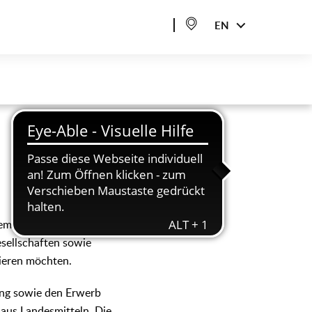
EN
arem Wohnraum im
esellschaften sowie
ieren möchten.
ung sowie den Erwerb
aus Landesmitteln. Die