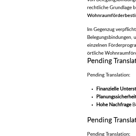
rechtliche Grundlage b
Wohnraumförderbest
Im Gegenzug verpflicht
Belegungsbindungen, u
einzelnen Förderprogra
örtliche Wohnraumförd
᠎Pending Transla
᠎Pending Translation:
Finanzielle Unters
Planungssicherhei
Hohe Nachfrage
Be
᠎Pending Transl
᠎Pending Translation: