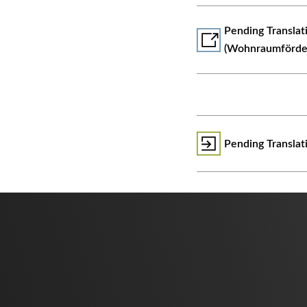
᠎Pending Transla
(Wohnraumförde
᠎Pending Transla