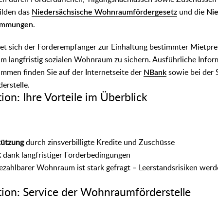
ilden das
Niedersächsische Wohnraumfördergesetz
und die
Ni
immungen
.
et sich der Förderempfänger zur Einhaltung bestimmter Mietpre
m langfristig sozialen Wohnraum zu sichern. Ausführliche Infor
mmen finden Sie auf der Internetseite der
NBank
sowie bei der 
erstelle.
tion: Ihre Vorteile im Überblick
tützung
durch zinsverbilligte Kredite und Zuschüsse
t
dank langfristiger Förderbedingungen
zahlbarer Wohnraum ist stark gefragt – Leerstandsrisiken werde
ation: Service der Wohnraumförderstelle