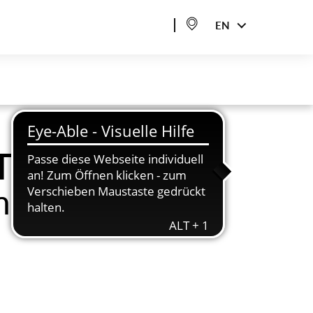
EN
ZI
nk