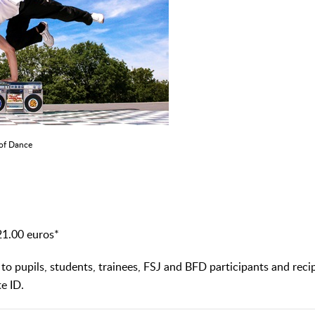
 of Dance
21.00 euros*
to pupils, students, trainees, FSJ and BFD participants and recip
e ID.