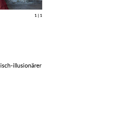
1 | 1
sch-illusionärer