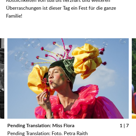
Köstlichkeiten von süß bis herzhaft und weiteren
Überraschungen ist dieser Tag ein Fest für die ganze
Familie!
᠎Pending Translation: Miss Flora
1 | 7
᠎
᠎Pending Translation: Foto. Petra Raith
᠎