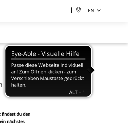
EN
n der
 findest du den
dein nächstes