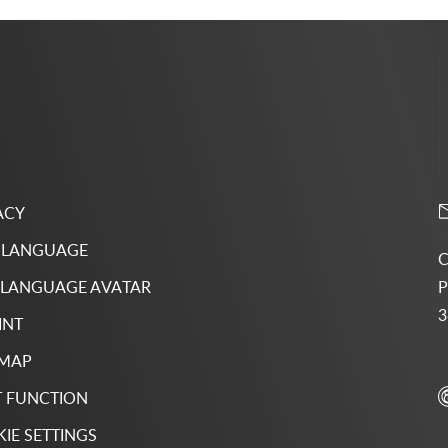
ACY
 LANGUAGE
C
P
 LANGUAGE AVATAR
3
INT
 MAP
 FUNCTION
IE SETTINGS