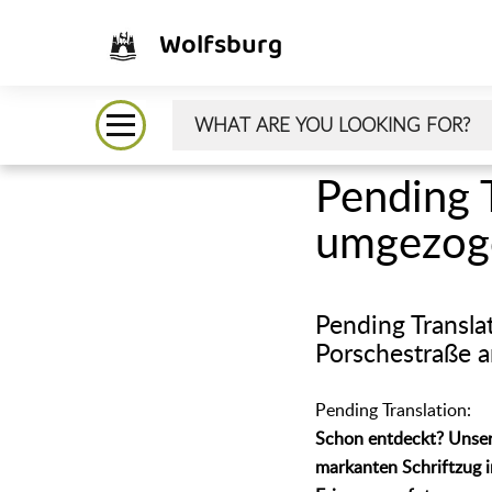
Wolfsburg
᠎Pending 
umgezog
᠎Pending Transla
Porschestraße 
᠎Pending Translation:
Schon entdeckt? Unser 
markanten Schriftzug i