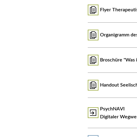
Flyer Therapeuti
Organigramm des
Broschüre "Was i
Handout Seelisc
PsychNAVI
Digitaler Wegwei