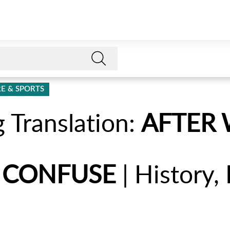
E & SPORTS
g Translation:
AFTER
. CONFUSE
| History,