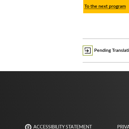
To the next program
᠎Pending Transla
PRIV
ACCESSIBILITY STATEMENT