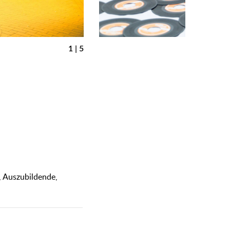
1 | 5
᠎Pending Translation: DJ Mr. Confus
᠎Pending Translation: Foto: DJ Mr. C
, Auszubildende,