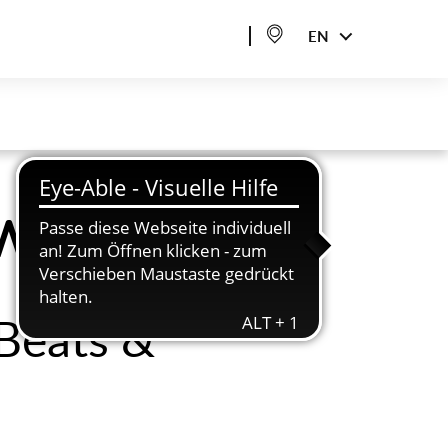
EN
 WORK
 Beats &