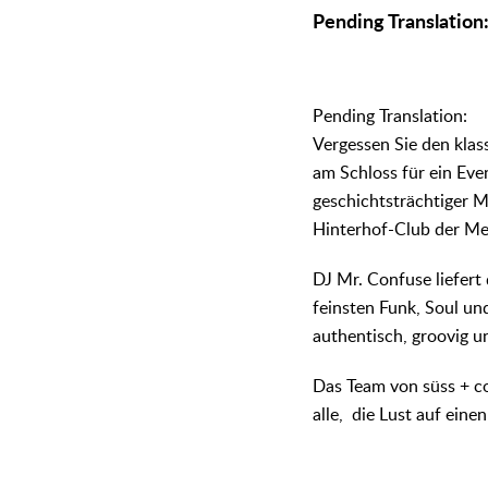
᠎Pending Translatio
᠎Pending Translation:
Vergessen Sie den kla
am Schloss für ein Even
geschichtsträchtiger 
Hinterhof-Club der Met
DJ Mr. Confuse liefert
feinsten Funk, Soul un
authentisch, groovig u
Das Team von süss + co
alle, die Lust auf ei