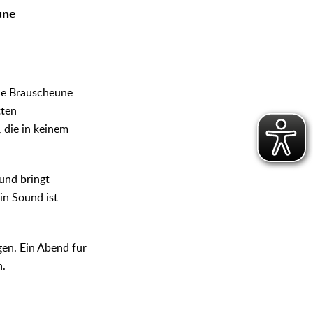
une
che Brauscheune
tten
 die in keinem
 und bringt
in Sound ist
gen. Ein Abend für
n.