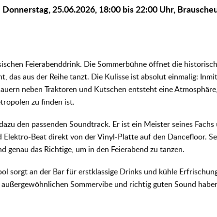
n: Donnerstag, 25.06.2026, 18:00 bis 22:00 Uhr, Brausche
ssischen Feierabenddrink. Die Sommerbühne öffnet die historis
t, das aus der Reihe tanzt. Die Kulisse ist absolut einmalig: Inmi
Mauern neben Traktoren und Kutschen entsteht eine Atmosphäre,
ropolen zu finden ist.
 dazu den passenden Soundtrack. Er ist ein Meister seines Fachs
d Elektro-Beat direkt von der Vinyl-Platte auf den Dancefloor. Se
nd genau das Richtige, um in den Feierabend zu tanzen.
ol sorgt an der Bar für erstklassige Drinks und kühle Erfrischun
nen außergewöhnlichen Sommervibe und richtig guten Sound habe