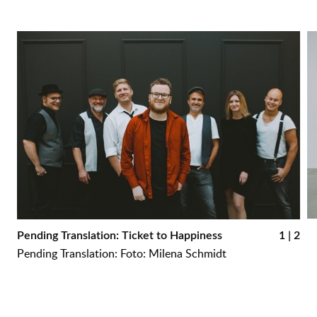
᠎P
᠎Pending Translation: Ticket to Happiness
1 | 2
M
᠎Pending Translation: Foto: Milena Schmidt
᠎