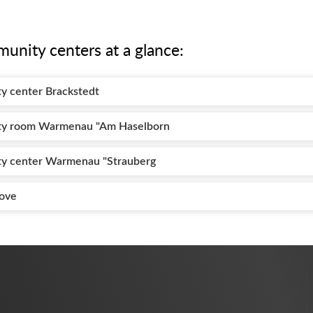
munity centers at a glance:
y center Brackstedt
ity room Warmenau "Am Haselborn
ty center Warmenau "Strauberg
tove