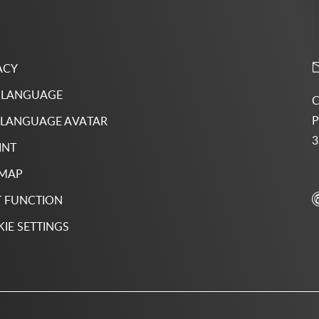
ACY
 LANGUAGE
C
P
 LANGUAGE AVATAR
3
INT
 MAP
 FUNCTION
IE SETTINGS